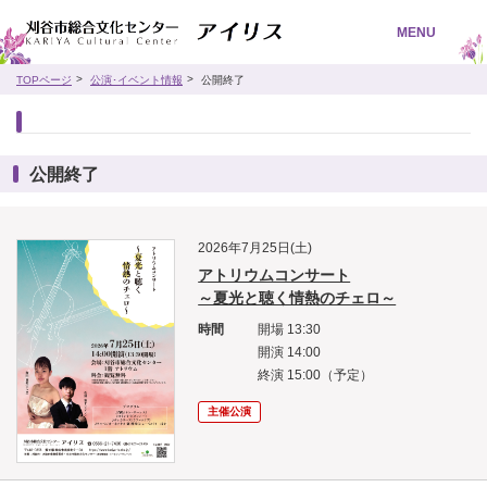
MENU
TOPページ
公演･イベント情報
公開終了
公開終了
2026年7月25日(土)
アトリウムコンサート
～夏光と聴く情熱のチェロ～
時間
開場 13:30
開演 14:00
終演 15:00（予定）
主催公演