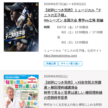
2026年8月7日(金) 〜 8月9日(日)
【好評につき完売】ミュージカル『テ
ニスの王子様』
4thシーズン 全国大会 青学vs立海 前編
時間
8月7日（金）17:30開演
8日（土）12:00開演 ／ 17:30開
演
9日（日）12:00開演
ミュージカル『テニスの王子様』公式サイト
https://www.tennimu.com/
共催公演
チケット取り扱い
2026年8月8日(土)
【好評につき完売】＜刈谷市民大学講
座＞柳田理科雄講演会
科学で見ると世界は楽しい 柳田理科雄
の空想科学世界
時代をつくる文化人の知と感性にふれる特別