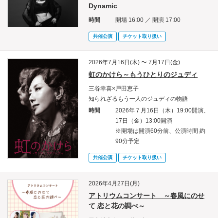
Dynamic
時間
開場 16:00 ／ 開演 17:00
共催公演
チケット取り扱い
2026年7月16日(木) 〜 7月17日(金)
虹のかけら～もうひとりのジュディ
三谷幸喜×戸田恵子
知られざるもう一人のジュディの物語
時間
2026年７月16日（木）19:00開演、
17日（金）13:00開演
※開場は開演60分前、公演時間 約
90分予定
共催公演
チケット取り扱い
2026年4月27日(月)
アトリウムコンサート ～春風にのせ
て 恋と花の調べ～