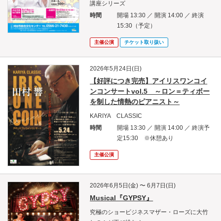
講座シリーズ
時間
開場 13:30 ／ 開演 14:00 ／ 終演
15:30（予定）
主催公演
チケット取り扱い
2026年5月24日(日)
【好評につき完売】アイリスワンコイ
ンコンサートvol.5 ～ロン＝ティボー
を制した情熱のピアニスト～
KARIYA CLASSIC
時間
開場 13:30 ／ 開演 14:00 ／ 終演予
定15:30 ※休憩あり
主催公演
2026年6月5日(金) 〜 6月7日(日)
Musical『GYPSY』
究極のショービジネスマザー・ローズに大竹