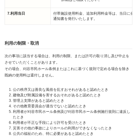
7.利用当日
付帯施設使用料金、追加利用料金等は、当日に全
通知書を発行いたします。
利用の制限・取消
次の事項に該当する場合は、利用の制限、または許可の取り消し及び中止を
させていただくことがあります。
その場合、刈谷市民ホール条例またはこれに基づく規則で定める場合を除き
既納の使用料は還付しません。
公の秩序又は善良な風俗を乱すおそれがあると認めたとき
建物及び附属設備を害するおそれがあると認めたとき
管理上支障があると認めたとき
その他教育委員会が適当でないと認めたとき
利用者が刈谷市民ホール条例及び刈谷市民ホール条例施行規則に違反し
たとき
利用者が不正な手段により許可を受けたとき
災害その他の事故によりホールの利用ができなくなったとき
公共の福祉のため、特に必要があると認めたとき