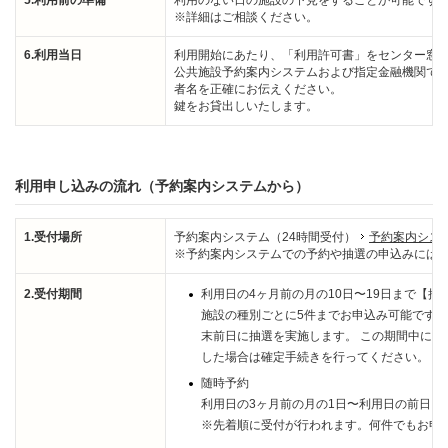
5.利用前の準備
利用のない日の施設の下見をすることが可能です
※詳細はご相談ください。
6.利用当日
利用開始にあたり、「利用許可書」をセンター窓
公共施設予約案内システムおよび指定金融機関で
者名を正確にお伝えください。
鍵をお貸出しいたします。
利用申し込みの流れ（予約案内システムから）
1.受付場所
予約案内システム（24時間受付）
予約案内シス
※予約案内システムでの予約や抽選の申込みには
2.受付期間
利用日の4ヶ月前の月の10日〜19日まで【抽
施設の種別ごとに5件までお申込み可能です。
末前日に抽選を実施します。 この期間中にシ
した場合は確定手続きを行ってください。
随時予約
利用日の3ヶ月前の月の1日〜利用日の前日ま
※先着順に受付が行われます。何件でもお申