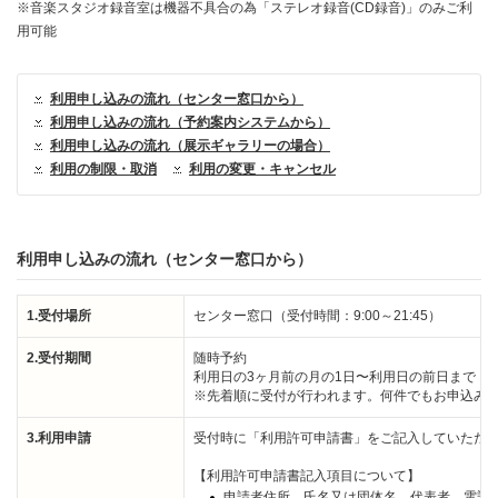
※音楽スタジオ録音室は機器不具合の為「ステレオ録音(CD録音)」のみご利
用可能
利用申し込みの流れ（センター窓口から）
利用申し込みの流れ（予約案内システムから）
利用申し込みの流れ（展示ギャラリーの場合）
利用の制限・取消
利用の変更・キャンセル
利用申し込みの流れ（センター窓口から）
1.受付場所
センター窓口（受付時間：9:00～21:45）
2.受付期間
随時予約
利用日の3ヶ月前の月の1日〜利用日の前日まで
※先着順に受付が行われます。何件でもお申込み
3.利用申請
受付時に「利用許可申請書」をご記入していただ
【利用許可申請書記入項目について】
申請者住所、氏名又は団体名、代表者、電話