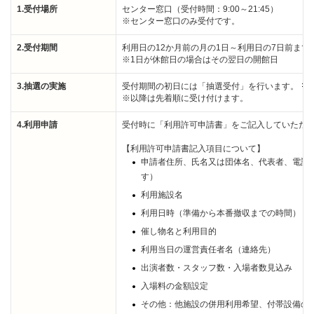
1.受付場所
センター窓口（受付時間：9:00～21:45）
※センター窓口のみ受付です。
2.受付期間
利用日の12か月前の月の1日～利用日の7日前まで
※1日が休館日の場合はその翌日の開館日
3.抽選の実施
受付期間の初日には「抽選受付」を行います。
※以降は先着順に受け付けます。
4.利用申請
受付時に「利用許可申請書」をご記入していただ
【利用許可申請書記入項目について】
申請者住所、氏名又は団体名、代表者、電話
す）
利用施設名
利用日時（準備から本番撤収までの時間）
催し物名と利用目的
利用当日の運営責任者名（連絡先）
出演者数・スタッフ数・入場者数見込み
入場料の金額設定
その他：他施設の併用利用希望、付帯設備の