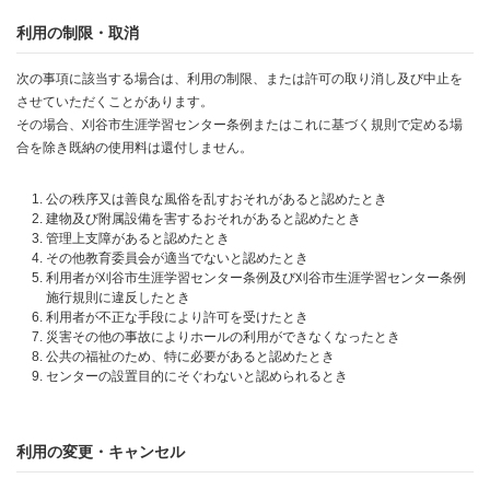
利用の制限・取消
次の事項に該当する場合は、利用の制限、または許可の取り消し及び中止を
させていただくことがあります。
その場合、刈谷市生涯学習センター条例またはこれに基づく規則で定める場
合を除き既納の使用料は還付しません。
公の秩序又は善良な風俗を乱すおそれがあると認めたとき
建物及び附属設備を害するおそれがあると認めたとき
管理上支障があると認めたとき
その他教育委員会が適当でないと認めたとき
利用者が刈谷市生涯学習センター条例及び刈谷市生涯学習センター条例
施行規則に違反したとき
利用者が不正な手段により許可を受けたとき
災害その他の事故によりホールの利用ができなくなったとき
公共の福祉のため、特に必要があると認めたとき
センターの設置目的にそぐわないと認められるとき
利用の変更・キャンセル