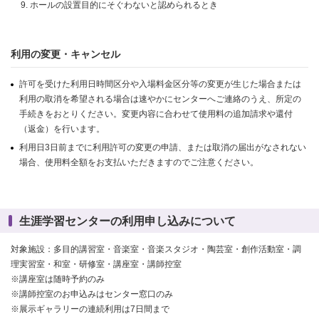
ホールの設置目的にそぐわないと認められるとき
利用の変更・キャンセル
許可を受けた利用日時間区分や入場料金区分等の変更が生じた場合または
利用の取消を希望される場合は速やかにセンターへご連絡のうえ、所定の
手続きをおとりください。変更内容に合わせて使用料の追加請求や還付
（返金）を行います。
利用日3日前までに利用許可の変更の申請、または取消の届出がなされない
場合、使用料全額をお支払いただきますのでご注意ください。
生涯学習センターの利用申し込みについて
対象施設：多目的講習室・音楽室・音楽スタジオ・陶芸室・創作活動室・調
理実習室・和室・研修室・講座室・講師控室
※講座室は随時予約のみ
※講師控室のお申込みはセンター窓口のみ
※展示ギャラリーの連続利用は7日間まで