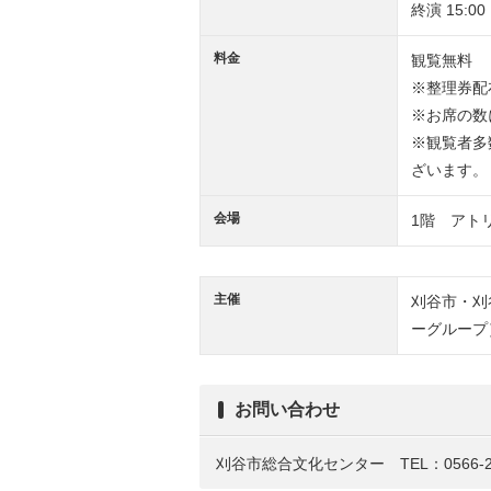
終演 15:0
料金
観覧無料
※整理券配
※お席の数
※観覧者多
ざいます。
会場
1階 アト
主催
刈谷市・刈
ーグループ
お問い合わせ
刈谷市総合文化センター TEL：0566-21