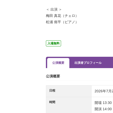
＜ 出演 ＞
梅田 真花（チェロ）
松浦 侑平（ピアノ）
入場無料
公演概要
出演者プロフィール
公演概要
日程
2026年7月
時間
開場 13:30
開演 14:00