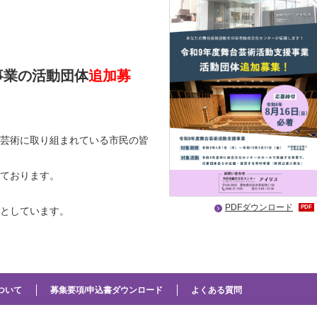
事業の活動団体
追加募
芸術に取り組まれている市民の皆
しております。
PDFダウンロード
PDF
としています。
ついて
募集要項/申込書ダウンロード
よくある質問