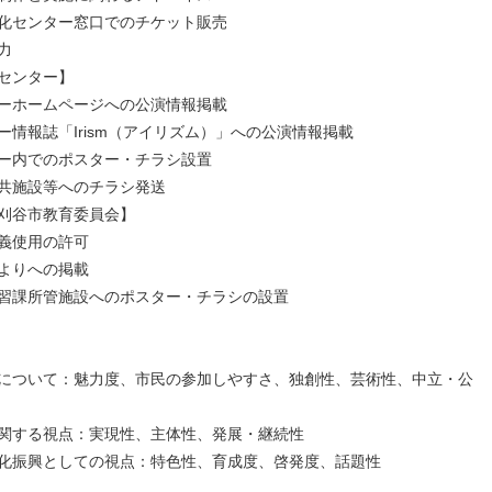
化センター窓口でのチケット販売
力
センター】
ーホームページへの公演情報掲載
情報誌「Irism（アイリズム）」への公演情報掲載
ー内でのポスター・チラシ設置
共施設等へのチラシ発送
刈谷市教育委員会】
義使用の許可
よりへの掲載
習課所管施設へのポスター・チラシの設置
について：魅力度、市民の参加しやすさ、独創性、芸術性、中立・公
関する視点：実現性、主体性、発展・継続性
化振興としての視点：特色性、育成度、啓発度、話題性