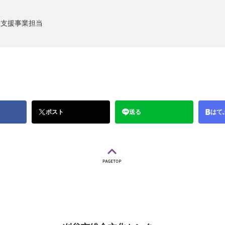
動支援事業担当
ポスト
送る
はて