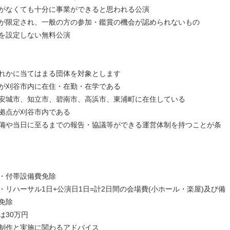
なくても十分に事業ができると思われる公演
限定され、一般の方の参加・鑑賞の機会が認められないもの
を設定しない無料公演
れかに当てはまる団体を対象とします
が刈谷市内に在住・在勤・在学である
城市、知立市、碧南市、高浜市、東浦町に在住している
拠点が刈谷市内である
や当日に至るまでの報告・協議等ができる運営体制を持つことが条
・付帯設備費免除
ハーサル1日+公演日1日=計2日間の会場費(小ホール・楽屋)及び備
免除
30万円
制作と実施に関わるアドバイス