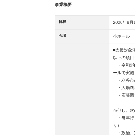
事業概要
日程
2026年8月
会場
小ホール
■支援対象
以下の項目
・令和9年
ールで実施
・刈谷市
・入場料
・応募団
※但し、次
・毎年行う
り）
・政治、