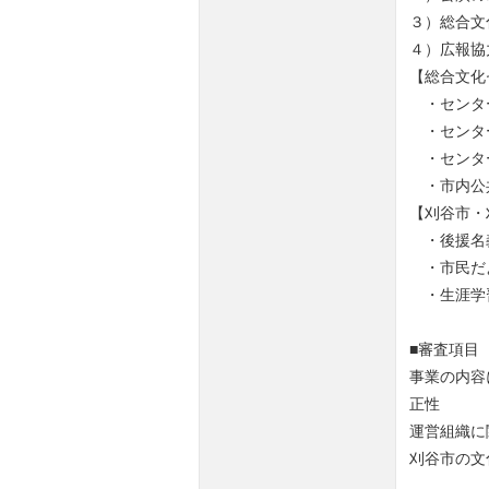
３）総合文
４）広報協
【総合文化
・センタ
・センター
・センタ
・市内公
【刈谷市・
・後援名
・市民だ
・生涯学
■審査項目
事業の内容
正性
運営組織に
刈谷市の文