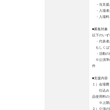
・当支援が
・入場者が
・入場料
■募集対象
以下のいず
・代表者
もしくは安
・活動の
※公演準備
件
■支援内容
１）会場費
仕込み・リ
品使用料の
※上限は
２）公演の