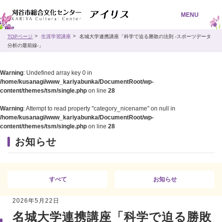
MENU
TOPページ
生涯学習講座
名城大学連携講座「科学で迫る勝敗の法則 -スポーツデータ
分析の最前線-」
Warning
: Undefined array key 0 in
/home/kusanagi/www_kariyabunka/DocumentRoot/wp-
content/themes/tsm/single.php
on line
28
Warning
: Attempt to read property "category_nicename" on null in
/home/kusanagi/www_kariyabunka/DocumentRoot/wp-
content/themes/tsm/single.php
on line
28
お知らせ
すべて
お知らせ
2026年5月22日
名城大学連携講座「科学で迫る勝敗