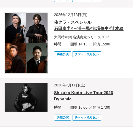
2026年12月13日(日)
俺クラ・スペシャル
石田泰尚×三浦一馬×京増修史×辻本玲
大同特殊鋼 名演奏家シリーズ2026
時間
開場 14:15 ／ 開演 15:00
共催公演
チケット取り扱い
2026年7月11日(土)
Shizuka Kudo Live Tour 2026
Dynamic
時間
開場 16:00 ／ 開演 17:00
共催公演
チケット取り扱い