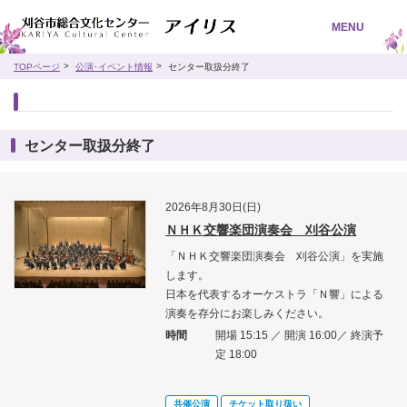
MENU
TOPページ
公演･イベント情報
センター取扱分終了
センター取扱分終了
2026年8月30日(日)
ＮＨＫ交響楽団演奏会 刈谷公演
「ＮＨＫ交響楽団演奏会 刈谷公演」を実施
します。
日本を代表するオーケストラ「Ｎ響」による
演奏を存分にお楽しみください。
時間
開場 15:15 ／ 開演 16:00／ 終演予
定 18:00
共催公演
チケット取り扱い